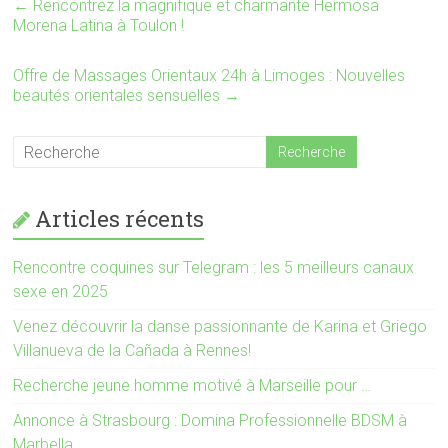
←
Rencontrez la magnifique et charmante Hermosa
a
d
n
a
Morena Latina à Toulon !
s
n
u
s
n
u
e
n
Offre de Massages Orientaux 24h à Limoges : Nouvelles
n
e
beautés orientales sensuelles
→
o
n
u
o
v
u
e
v
l
e
l
l
e
l
f
e
e
f
Articles récents
n
e
ê
n
t
ê
r
t
e
r
Rencontre coquines sur Telegram : les 5 meilleurs canaux
)
e
sexe en 2025
)
Venez découvrir la danse passionnante de Karina et Griego
Villanueva de la Cañada à Rennes!
Recherche jeune homme motivé à Marseille pour …
Annonce à Strasbourg : Domina Professionnelle BDSM à
Marbella