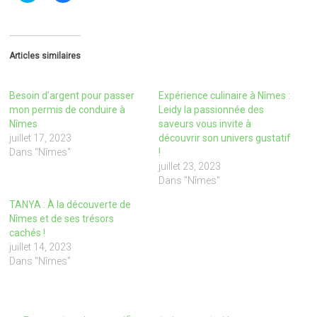
i
i
q
q
u
u
e
e
z
z
p
p
Articles similaires
o
o
u
u
r
r
p
p
Besoin d’argent pour passer
Expérience culinaire à Nîmes :
a
a
r
r
mon permis de conduire à
Leidy la passionnée des
t
t
Nîmes
saveurs vous invite à
a
a
g
g
juillet 17, 2023
découvrir son univers gustatif
e
e
Dans "Nîmes"
!
r
r
s
s
juillet 23, 2023
u
u
Dans "Nîmes"
r
r
T
F
w
a
TANYA : À la découverte de
i
c
Nîmes et de ses trésors
t
e
t
b
cachés !
e
o
r
o
juillet 14, 2023
(
k
Dans "Nîmes"
o
(
u
o
v
u
r
v
e
r
d
e