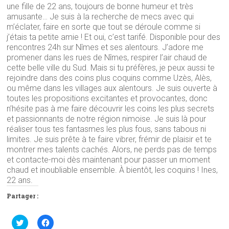
une fille de 22 ans, toujours de bonne humeur et très
amusante… Je suis à la recherche de mecs avec qui
m’éclater, faire en sorte que tout se déroule comme si
j’étais ta petite amie ! Et oui, c’est tarifé. Disponible pour des
rencontres 24h sur Nîmes et ses alentours. J’adore me
promener dans les rues de Nîmes, respirer l’air chaud de
cette belle ville du Sud. Mais si tu préfères, je peux aussi te
rejoindre dans des coins plus coquins comme Uzès, Alès,
ou même dans les villages aux alentours. Je suis ouverte à
toutes les propositions excitantes et provocantes, donc
n’hésite pas à me faire découvrir les coins les plus secrets
et passionnants de notre région nimoise. Je suis là pour
réaliser tous tes fantasmes les plus fous, sans tabous ni
limites. Je suis prête à te faire vibrer, frémir de plaisir et te
montrer mes talents cachés. Alors, ne perds pas de temps
et contacte-moi dès maintenant pour passer un moment
chaud et inoubliable ensemble. À bientôt, les coquins ! Ines,
22 ans.
Partager :
C
C
l
l