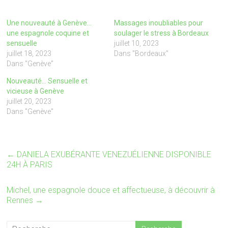
u
u
r
r
p
p
Une nouveauté à Genève…
Massages inoubliables pour
a
a
r
r
une espagnole coquine et
soulager le stress à Bordeaux
t
t
sensuelle
juillet 10, 2023
a
a
g
g
juillet 18, 2023
Dans "Bordeaux"
e
e
Dans "Genève"
r
r
s
s
u
u
Nouveauté… Sensuelle et
r
r
vicieuse à Genève
T
F
w
a
juillet 20, 2023
i
c
Dans "Genève"
t
e
t
b
e
o
r
o
(
k
o
(
u
o
←
DANIELA EXUBÉRANTE VENEZUÉLIENNE DISPONIBLE
v
u
24H À PARIS
r
v
e
r
d
e
a
d
Michel, une espagnole douce et affectueuse, à découvrir à
n
a
s
n
Rennes
→
u
s
n
u
e
n
n
e