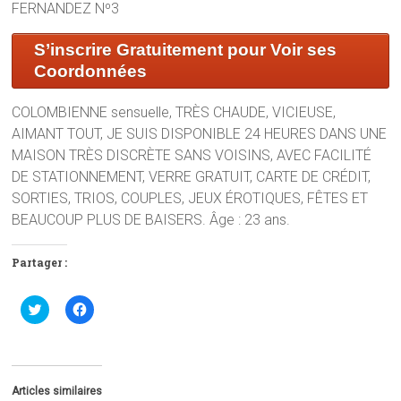
FERNANDEZ Nº3
S’inscrire Gratuitement pour Voir ses
Coordonnées
COLOMBIENNE sensuelle, TRÈS CHAUDE, VICIEUSE,
AIMANT TOUT, JE SUIS DISPONIBLE 24 HEURES DANS UNE
MAISON TRÈS DISCRÈTE SANS VOISINS, AVEC FACILITÉ
DE STATIONNEMENT, VERRE GRATUIT, CARTE DE CRÉDIT,
SORTIES, TRIOS, COUPLES, JEUX ÉROTIQUES, FÊTES ET
BEAUCOUP PLUS DE BAISERS. Âge : 23 ans.
Partager :
C
C
l
l
i
i
q
q
u
u
e
e
z
z
p
p
Articles similaires
o
o