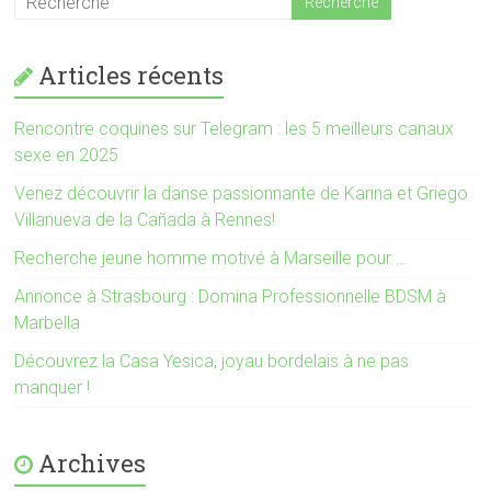
o
n
u
o
v
u
e
v
l
e
Articles récents
l
l
e
l
f
e
e
f
Rencontre coquines sur Telegram : les 5 meilleurs canaux
n
e
ê
n
sexe en 2025
t
ê
r
t
e
r
Venez découvrir la danse passionnante de Karina et Griego
)
e
Villanueva de la Cañada à Rennes!
)
Recherche jeune homme motivé à Marseille pour …
Annonce à Strasbourg : Domina Professionnelle BDSM à
Marbella
Découvrez la Casa Yesica, joyau bordelais à ne pas
manquer !
Archives