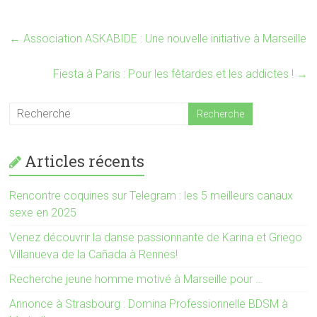
r
o
(
k
o
(
u
o
←
Association ASKABIDE : Une nouvelle initiative à Marseille
v
u
r
v
e
r
d
e
Fiesta à Paris : Pour les fêtardes et les addictes !
→
a
d
n
a
s
n
u
s
n
u
e
n
n
e
o
n
u
o
Articles récents
v
u
e
v
l
e
l
l
Rencontre coquines sur Telegram : les 5 meilleurs canaux
e
l
f
e
sexe en 2025
e
f
n
e
Venez découvrir la danse passionnante de Karina et Griego
ê
n
t
ê
Villanueva de la Cañada à Rennes!
r
t
e
r
)
e
Recherche jeune homme motivé à Marseille pour …
)
Annonce à Strasbourg : Domina Professionnelle BDSM à