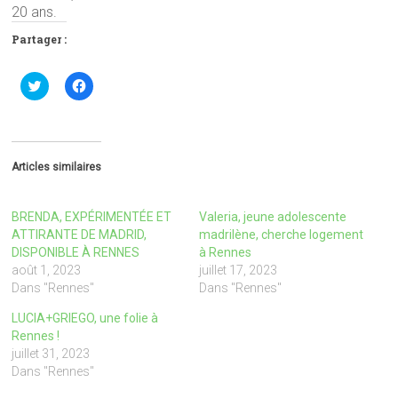
20 ans.
Partager :
C
C
l
l
i
i
q
q
u
u
e
e
z
z
p
p
Articles similaires
o
o
u
u
r
r
p
p
BRENDA, EXPÉRIMENTÉE ET
Valeria, jeune adolescente
a
a
r
r
ATTIRANTE DE MADRID,
madrilène, cherche logement
t
t
DISPONIBLE À RENNES
à Rennes
a
a
g
g
août 1, 2023
juillet 17, 2023
e
e
Dans "Rennes"
Dans "Rennes"
r
r
s
s
u
u
LUCIA+GRIEGO, une folie à
r
r
Rennes !
T
F
w
a
juillet 31, 2023
i
c
Dans "Rennes"
t
e
t
b
e
o