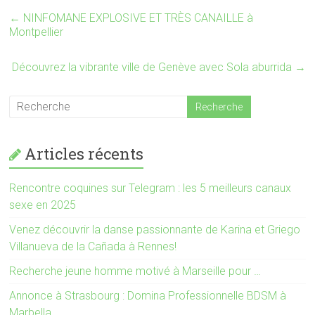
r
v
e
r
←
NINFOMANE EXPLOSIVE ET TRÈS CANAILLE à
d
e
Montpellier
a
d
n
a
s
n
u
s
Découvrez la vibrante ville de Genève avec Sola aburrida
→
n
u
e
n
n
e
o
n
u
o
v
u
e
v
l
e
l
l
Articles récents
e
l
f
e
e
f
n
e
ê
n
Rencontre coquines sur Telegram : les 5 meilleurs canaux
t
ê
sexe en 2025
r
t
e
r
)
e
Venez découvrir la danse passionnante de Karina et Griego
)
Villanueva de la Cañada à Rennes!
Recherche jeune homme motivé à Marseille pour …
Annonce à Strasbourg : Domina Professionnelle BDSM à
Marbella