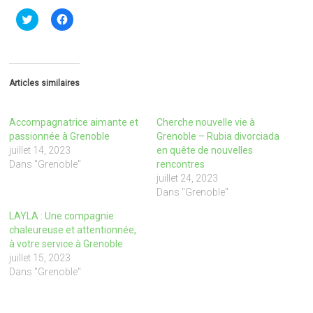
C
C
l
l
i
i
q
q
u
u
e
e
z
z
p
p
Articles similaires
o
o
u
u
r
r
p
p
Accompagnatrice aimante et
Cherche nouvelle vie à
a
a
r
r
passionnée à Grenoble
Grenoble – Rubia divorciada
t
t
juillet 14, 2023
en quête de nouvelles
a
a
g
g
Dans "Grenoble"
rencontres
e
e
juillet 24, 2023
r
r
s
s
Dans "Grenoble"
u
u
r
r
LAYLA : Une compagnie
T
F
w
a
chaleureuse et attentionnée,
i
c
à votre service à Grenoble
t
e
t
b
juillet 15, 2023
e
o
r
o
Dans "Grenoble"
(
k
o
(
u
o
v
u