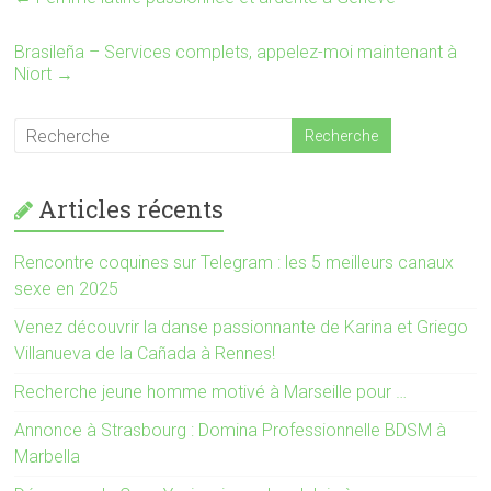
d
e
a
d
n
a
s
n
Brasileña – Services complets, appelez-moi maintenant à
u
s
Niort
→
n
u
e
n
n
e
o
n
u
o
v
u
e
v
l
e
l
l
Articles récents
e
l
f
e
e
f
n
e
ê
n
Rencontre coquines sur Telegram : les 5 meilleurs canaux
t
ê
sexe en 2025
r
t
e
r
)
e
Venez découvrir la danse passionnante de Karina et Griego
)
Villanueva de la Cañada à Rennes!
Recherche jeune homme motivé à Marseille pour …
Annonce à Strasbourg : Domina Professionnelle BDSM à
Marbella