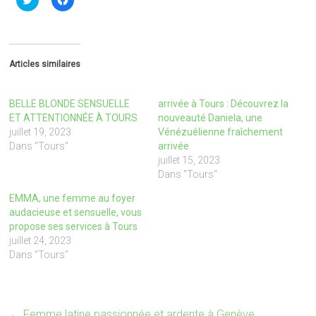
l
l
i
i
q
q
u
u
e
e
z
z
p
p
Articles similaires
o
o
u
u
r
r
p
p
BELLE BLONDE SENSUELLE
arrivée à Tours : Découvrez la
a
a
r
r
ET ATTENTIONNÉE À TOURS
nouveauté Daniela, une
t
t
juillet 19, 2023
Vénézuélienne fraîchement
a
a
g
g
Dans "Tours"
arrivée
e
e
juillet 15, 2023
r
r
s
s
Dans "Tours"
u
u
r
r
EMMA, une femme au foyer
T
F
w
a
audacieuse et sensuelle, vous
i
c
propose ses services à Tours
t
e
t
b
juillet 24, 2023
e
o
r
o
Dans "Tours"
(
k
o
(
u
o
v
u
r
v
e
r
←
Femme latine passionnée et ardente à Genève