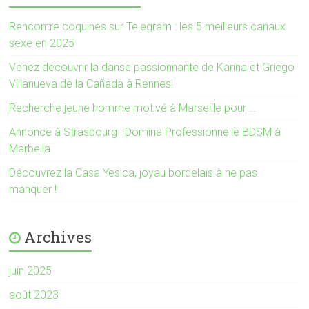
e
v
l
e
l
l
Rencontre coquines sur Telegram : les 5 meilleurs canaux
e
l
f
e
sexe en 2025
e
f
n
e
Venez découvrir la danse passionnante de Karina et Griego
ê
n
t
ê
Villanueva de la Cañada à Rennes!
r
t
e
r
)
e
Recherche jeune homme motivé à Marseille pour …
)
Annonce à Strasbourg : Domina Professionnelle BDSM à
Marbella
Découvrez la Casa Yesica, joyau bordelais à ne pas
manquer !
Archives
juin 2025
août 2023