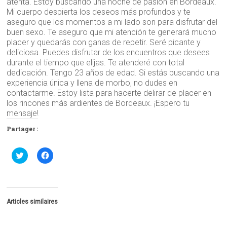
atenta. Estoy buscando una noche de pasión en Bordeaux.
Mi cuerpo despierta los deseos más profundos y te
aseguro que los momentos a mi lado son para disfrutar del
buen sexo. Te aseguro que mi atención te generará mucho
placer y quedarás con ganas de repetir. Seré picante y
deliciosa. Puedes disfrutar de los encuentros que desees
durante el tiempo que elijas. Te atenderé con total
dedicación. Tengo 23 años de edad. Si estás buscando una
experiencia única y llena de morbo, no dudes en
contactarme. Estoy lista para hacerte delirar de placer en
los rincones más ardientes de Bordeaux. ¡Espero tu
mensaje!
Partager :
C
C
l
l
i
i
q
q
u
u
e
e
z
z
p
p
Articles similaires
o
o
u
u
r
r
p
p