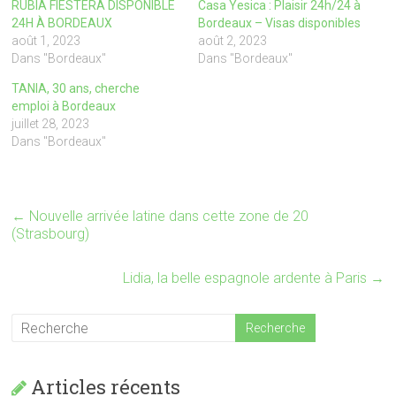
RUBIA FIESTERA DISPONIBLE
Casa Yesica : Plaisir 24h/24 à
a
a
r
r
24H À BORDEAUX
Bordeaux – Visas disponibles
t
t
août 1, 2023
août 2, 2023
a
a
g
g
Dans "Bordeaux"
Dans "Bordeaux"
e
e
r
r
TANIA, 30 ans, cherche
s
s
u
u
emploi à Bordeaux
r
r
juillet 28, 2023
T
F
w
a
Dans "Bordeaux"
i
c
t
e
t
b
e
o
r
o
(
k
←
Nouvelle arrivée latine dans cette zone de 20
o
(
u
o
(Strasbourg)
v
u
r
v
e
r
d
e
Lidia, la belle espagnole ardente à Paris
→
a
d
n
a
s
n
u
s
n
u
e
n
n
e
o
n
u
o
Articles récents
v
u