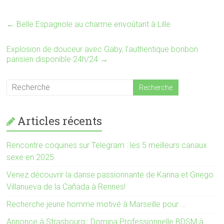
o
(
u
o
v
u
←
Belle Espagnole au charme envoûtant à Lille
r
v
e
r
d
e
a
d
Explosion de douceur avec Gaby, l’authentique bonbon
n
a
s
n
parisien disponible 24h/24
→
u
s
n
u
e
n
n
e
o
n
u
o
v
u
e
v
l
e
Articles récents
l
l
e
l
f
e
e
f
Rencontre coquines sur Telegram : les 5 meilleurs canaux
n
e
ê
n
sexe en 2025
t
ê
r
t
e
r
Venez découvrir la danse passionnante de Karina et Griego
)
e
Villanueva de la Cañada à Rennes!
)
Recherche jeune homme motivé à Marseille pour …
Annonce à Strasbourg : Domina Professionnelle BDSM à