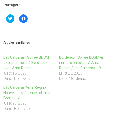
Partager :
C
C
l
l
i
i
q
q
u
u
e
e
z
z
p
p
Articles similaires
o
o
u
u
r
r
p
p
Las Calderas : Soirée BDSM
Bordeaux : Soirée BDSM en
a
a
r
r
exceptionnelle à Bordeaux
immersion totale à Ama
t
t
avec Ama Regina
Regina / Las Calderas 1.9
a
a
g
g
juillet 18, 2023
juillet 23, 2023
e
e
Dans "Bordeaux"
Dans "Bordeaux"
r
r
s
s
u
u
Las Calderas Ama Regina :
r
r
Nouvelle expérience bdsm à
T
F
w
a
Bordeaux!
i
c
juillet 20, 2023
t
e
t
b
Dans "Bordeaux"
e
o
r
o
(
k