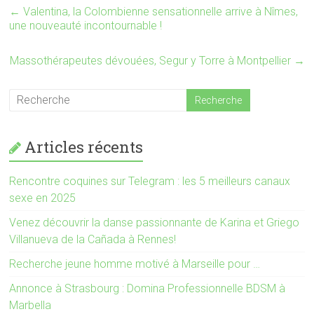
u
o
←
Valentina, la Colombienne sensationnelle arrive à Nîmes,
v
u
une nouveauté incontournable !
r
v
e
r
d
e
a
d
Massothérapeutes dévouées, Segur y Torre à Montpellier
→
n
a
s
n
u
s
n
u
e
n
n
e
o
n
u
o
v
u
Articles récents
e
v
l
e
l
l
e
l
Rencontre coquines sur Telegram : les 5 meilleurs canaux
f
e
e
f
sexe en 2025
n
e
ê
n
t
ê
Venez découvrir la danse passionnante de Karina et Griego
r
t
e
r
Villanueva de la Cañada à Rennes!
)
e
)
Recherche jeune homme motivé à Marseille pour …
Annonce à Strasbourg : Domina Professionnelle BDSM à
Marbella