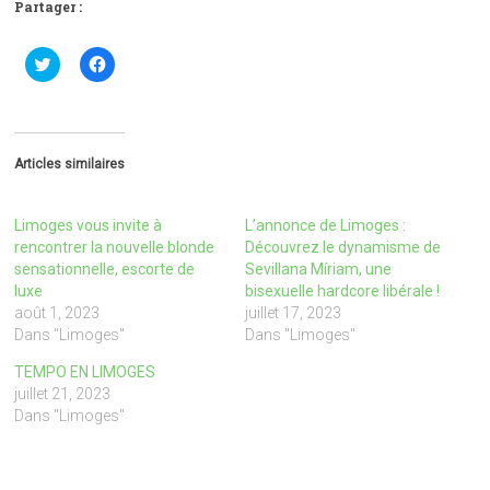
Partager :
C
C
l
l
i
i
q
q
u
u
e
e
z
z
p
p
Articles similaires
o
o
u
u
r
r
p
p
Limoges vous invite à
L’annonce de Limoges :
a
a
r
r
rencontrer la nouvelle blonde
Découvrez le dynamisme de
t
t
sensationnelle, escorte de
Sevillana Míriam, une
a
a
g
g
luxe
bisexuelle hardcore libérale !
e
e
août 1, 2023
juillet 17, 2023
r
r
s
s
Dans "Limoges"
Dans "Limoges"
u
u
r
r
TEMPO EN LIMOGES
T
F
w
a
juillet 21, 2023
i
c
Dans "Limoges"
t
e
t
b
e
o
r
o
(
k
o
(