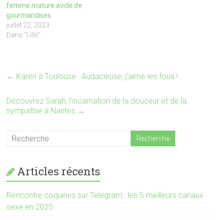
w
a
femme mature avide de
i
c
gourmandises
t
e
t
b
juillet 22, 2023
e
o
r
o
Dans "Lille"
(
k
o
(
u
o
v
u
r
v
e
r
←
Karen à Toulouse : Audacieuse, j’aime les fous !
d
e
a
d
n
a
s
n
Découvrez Sarah, l’incarnation de la douceur et de la
u
s
sympathie à Nantes
→
n
u
e
n
n
e
o
n
u
o
v
u
e
v
l
e
l
l
Articles récents
e
l
f
e
e
f
n
e
ê
n
Rencontre coquines sur Telegram : les 5 meilleurs canaux
t
ê
sexe en 2025
r
t
e
r