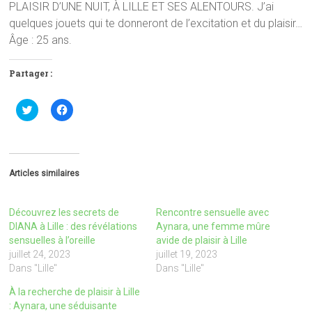
PLAISIR D’UNE NUIT, À LILLE ET SES ALENTOURS. J’ai
quelques jouets qui te donneront de l’excitation et du plaisir…
Âge : 25 ans.
Partager :
C
C
l
l
i
i
q
q
u
u
e
e
z
z
p
p
Articles similaires
o
o
u
u
r
r
p
p
Découvrez les secrets de
Rencontre sensuelle avec
a
a
r
r
DIANA à Lille : des révélations
Aynara, une femme mûre
t
t
sensuelles à l’oreille
avide de plaisir à Lille
a
a
g
g
juillet 24, 2023
juillet 19, 2023
e
e
Dans "Lille"
Dans "Lille"
r
r
s
s
u
u
À la recherche de plaisir à Lille
r
r
: Aynara, une séduisante
T
F